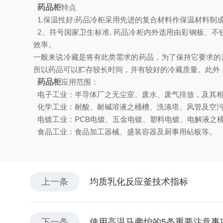
药品柜
特点
1.保温性好:药品冷柜采用先进的复合材料作保温材料制
2、符号国家卫生标准.
药品
冷柜内外选用由彩钢板、不
效率。
一般来说冷藏是将有此类需求的药品，为了保持它要求的温
所以药品可以贮存较长时间，并有较好的冷藏质量。此外
药品柜
应用范围：
电子工业：半导体厂之无尘室、废水、废气排放，及其
化学工业：耐酸、耐碱溶液之桶槽、洗涤塔、风管及空
电镀工业：PCB电镀、五金电镀、塑料电镀、电解液之
食品工业：食品加工器械、盛装容器及厨事用砧板等。
上一条
均质乳化反应釜技术指标
下一条
使用高温马弗炉的5条重要注意事