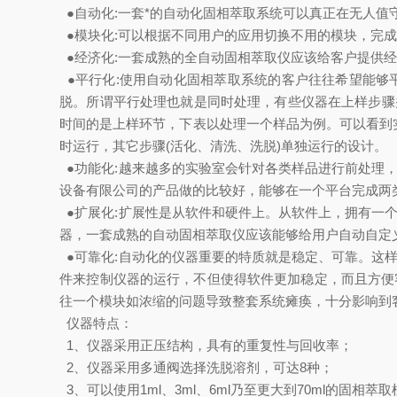
●自动化:一套*的自动化固相萃取系统可以真正在无人
●模块化:可以根据不同用户的应用切换不用的模块，完
●经济化:一套成熟的全自动固相萃取仪应该给客户提供经
●平行化:使用自动化固相萃取系统的客户往往希望能够
脱。所谓平行处理也就是同时处理，有些仪器在上样步骤并不
时间的是上样环节，下表以处理一个样品为例。可以看到
时运行，其它步骤(活化、清洗、洗脱)单独运行的设计。
●功能化:越来越多的实验室会针对各类样品进行前处理
设备有限公司
的产品做的比较好，能够在一个平台完成两
●扩展化:扩展性是从软件和硬件上。从软件上，拥有一
器，一套成熟的自动固相萃取仪应该能够给用户自动自定
●可靠化:自动化的仪器重要的特质就是稳定、可靠。这
件来控制仪器的运行，不但使得软件更加稳定，而且方便
往一个模块如浓缩的问题导致整套系统瘫痪，十分影响到
仪器特点：
1、仪器采用正压结构，具有的重复性与回收率；
2、仪器采用多通阀选择洗脱溶剂，可达8种；
3、可以使用1ml、3ml、6ml乃至更大到70ml的固相萃取