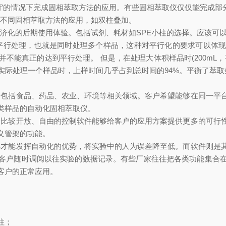
值守的情况下完成固相萃取方法的应用。有些固相萃取仪仅仅能完成部
成不同固相萃取方法的应用，如双柱叠加。
济化的后期使用体验。包括试剂、耗材如SPE小柱的选择。应该可以
平行处理，也就是同时处理多个样品，这种对平行化的要求可以体
能真正的达到平行处理。 但是，在处理大体积样品时(200mL，
实际处理一个样品时，上样时间几乎占到总时间的94%。平衡了萃取
，包括食品、药品、农业、环境等相关领域。客户希望能够在同一平
类样品的自动化固相萃取仪。
个比较开放、自由的控制软件能够给客户的应用方案提供更多的可行
义管架的功能。
样才能发挥自动化的优势，将实验中的人为误差降至低。而软件则是
客户随时调阅以往实验的数据记录。有些厂家往往把各类功能集合
客户的正常应用。
柱；