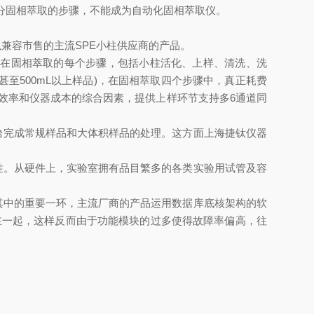
分固相萃取的步骤，不能成为自动化固相萃取仪。
兼容市售的主流SPE小柱供应商的产品。
现在固相萃取的每个步骤，包括小柱活化、上样、清洗、洗
甚至500mL以上样品)，在固相萃取四个步骤中，真正耗费
效率和仪器成本的综合因素，提供上样环节支持多6通道同
台完成常规样品和大体积样品的处理。这方面
上海捷钛仪器
性。从硬件上，实验室拥有品目繁多的各类实验用试管及容
其中的重要一环，主流厂商的产品运用数据库底核架构的软
在一起，这样反而由于功能模块的过多使得故障率偏高，往