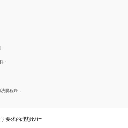
程；
样；
的洗脱程序；
程学要求的理想设计