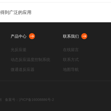
域得到广泛的应用
产品中心
联系我们
光反应釜
在线留言
动态反应温度控制系统
联系方式
微通道反应器
地图导航
高压透明反应釜
玻璃反应釜
精馏装置
权所有
备案号：沪ICP备16008886号-2
原油分析仪