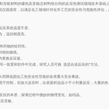
和含能材料的爆热及亚稳态材料组分间的反应热测试领域技术基础
试仪器面世，以满足化工领域针对化学工艺的安全性与危险性评估，
反应系统温度不变。
合，温控精度高。
终药物的给药性。
和焓的曲线。
内更换反应釜。
同一装置和软件中完成，研究人员可挑 选适合该反应的*方法。
而降低因化工热安全性导致的各类重大安全事故。
易于控制，但放大反应时，比表面积远远小于小剂量反应，大量的热
反应的本质，探测过程中微妙的物理变化，如结晶。
应灵敏。