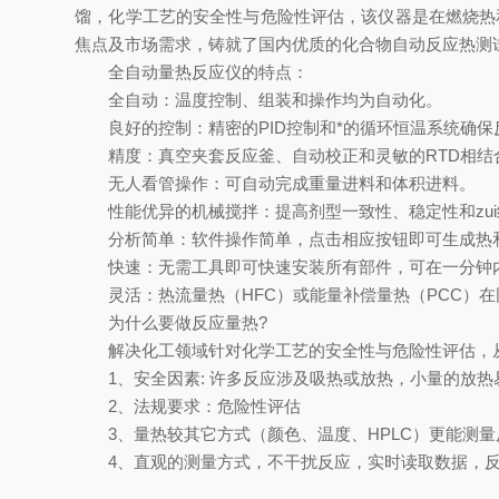
馏，化学工艺的安全性与危险性评估，该仪器是在燃烧热
焦点及市场需求，铸就了国内优质的化合物自动反应热测
全自动量热反应仪的特点：
全自动：温度控制、组装和操作均为自动化。
良好的控制：精密的PID控制和*的循环恒温系统确保
精度：真空夹套反应釜、自动校正和灵敏的RTD相结
无人看管操作：可自动完成重量进料和体积进料。
性能优异的机械搅拌：提高剂型一致性、稳定性和zui
分析简单：软件操作简单，点击相应按钮即可生成热
快速：无需工具即可快速安装所有部件，可在一分钟
灵活：热流量热（HFC）或能量补偿量热（PCC）在
为什么要做反应量热?
解决化工领域针对化学工艺的安全性与危险性评估，从
1、安全因素: 许多反应涉及吸热或放热，小量的放热
2、法规要求：危险性评估
3、量热较其它方式（颜色、温度、HPLC）更能测量
4、直观的测量方式，不干扰反应，实时读取数据，反