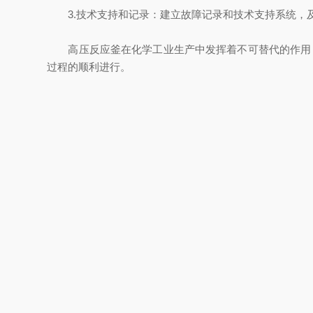
3.技术支持和记录：建立故障记录和技术支持系统，
高压反应釜在化学工业生产中发挥着不可替代的作用，
过程的顺利进行。
未来，随着技术的进步和管理经验的积累，高压反应釜
上一条
确保安全：玻璃反应釜的正确安
下一条
掌握控温制冷加热循环一体机的
关于我们
新闻中心