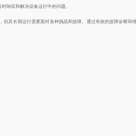
及时响应和解决设备运行中的问题。
但其长期运行需要面对各种挑战和故障。通过有效的故障诊断和维
的故障预防和维护策略将不断*，为化学工程的发展做出更大贡献
装流程
关键操作与使用技巧
产品中心
联系我们