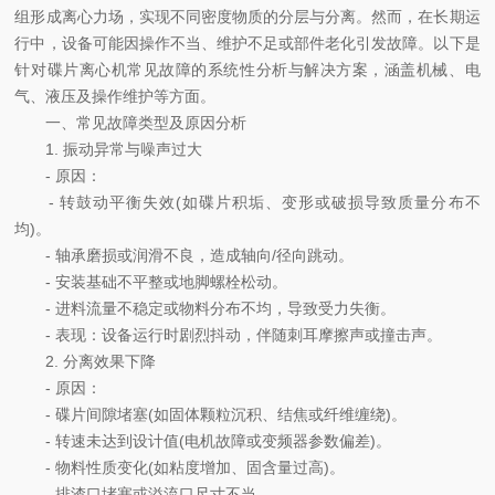
组形成离心力场，实现不同密度物质的分层与分离。然而，在长期运
行中，设备可能因操作不当、维护不足或部件老化引发故障。以下是
针对碟片离心机常见故障的系统性分析与解决方案，涵盖机械、电
气、液压及操作维护等方面。
一、常见故障类型及原因分析
1. 振动异常与噪声过大
- 原因：
- 转鼓动平衡失效(如碟片积垢、变形或破损导致质量分布不
均)。
- 轴承磨损或润滑不良，造成轴向/径向跳动。
- 安装基础不平整或地脚螺栓松动。
- 进料流量不稳定或物料分布不均，导致受力失衡。
- 表现：设备运行时剧烈抖动，伴随刺耳摩擦声或撞击声。
2. 分离效果下降
- 原因：
- 碟片间隙堵塞(如固体颗粒沉积、结焦或纤维缠绕)。
- 转速未达到设计值(电机故障或变频器参数偏差)。
- 物料性质变化(如粘度增加、固含量过高)。
- 排渣口堵塞或溢流口尺寸不当。