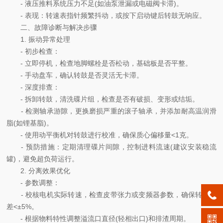
- 液压推料系统压力不足(如油泵泄漏或电磁阀卡滞)。
- 表现：转速表指针频繁抖动，或按下启动键后转鼓无响应。
二、故障诊断与解决步骤
1. 振动异常处理
- 初步检查：
- 立即停机，检查地脚螺栓是否松动，基础板是否平整。
- 手动盘车，确认转鼓是否灵活无卡滞。
- 深度排查：
- 拆卸转鼓，清洗碟片组，检查是否有破损、变形或结垢。
- 检测轴承游隙，更换磨损严重的滚子轴承，并添加耐高温润滑
脂(如锂基脂)。
- 使用动平衡机对转鼓进行校准，确保质心偏移量<1克。
- 预防措施：定期清理碟片间隙，控制进料流速(建议安装稳流
罐)，避免超负荷运行。
2. 分离效果优化
- 参数调整：
- 校核电机实际转速，检查皮带张力或变频器参数，确保转速误
差<±5%。
- 根据物料特性调整溢流口直径(轻相出口)和排渣周期。