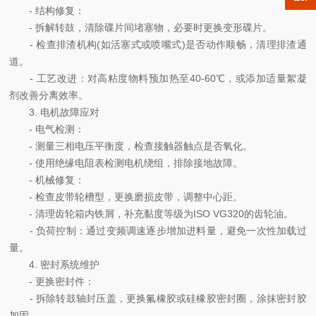
- 结构修复：
- 拆解转鼓，清除碟片间堵塞物，必要时更换变形碟片。
- 检查排渣机构(如活塞式或喷嘴式)是否动作顺畅，清理排渣通
道。
- 工艺改进：对高粘度物料预加热至40-60℃，或添加适量絮凝
剂改善分离效率。
3. 电机故障应对
- 电气检测：
- 测量三相电压平衡度，检查接触器触点是否氧化。
- 使用绝缘电阻表检测电机绕组，排除接地故障。
- 机械修复：
- 检查皮带轮槽型，更换磨损皮带，调整中心距。
- 清理齿轮箱内铁屑，补充黏度等级为ISO VG320的齿轮油。
- 负荷控制：通过变频调速逐步增加进料量，避免一次性加载过
量。
4. 密封系统维护
- 更换密封件：
- 拆除转鼓轴封压盖，更换氟橡胶或硅橡胶密封圈，涂抹密封胶
加固。