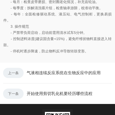
- 每月：检查皮带磨损、密封圈老化情况，补充齿轮油。
- 每季度：拆解清洗碟片组，检查轴承游隙，校准动平衡。
- 每年：全面检修驱动系统、液压站、电气控制柜，更换易损
件。
3. 操作规范
- 严禁带负荷启动，启动前需用清水试车5分钟。
- 控制进料浓度(建议固含量<15%)，避免纤维状物料直接进入转
鼓。
- 停机时逐步降速，防止物料反冲导致转鼓变形。
气液相连续反应系统在生物反应中的应用
上一条
开始使用剪切乳化机要经历哪些流程
下一条