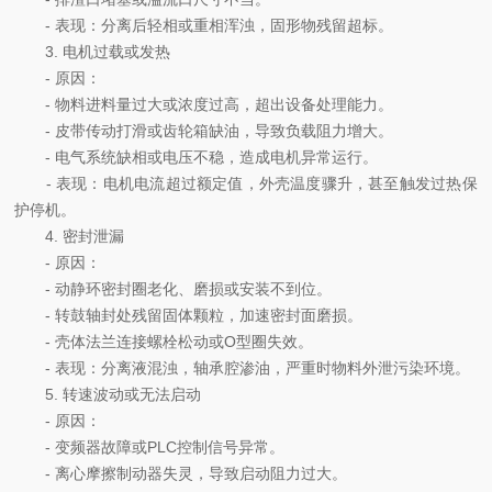
- 表现：分离后轻相或重相浑浊，固形物残留超标。
3. 电机过载或发热
- 原因：
- 物料进料量过大或浓度过高，超出设备处理能力。
- 皮带传动打滑或齿轮箱缺油，导致负载阻力增大。
- 电气系统缺相或电压不稳，造成电机异常运行。
- 表现：电机电流超过额定值，外壳温度骤升，甚至触发过热保
护停机。
4. 密封泄漏
- 原因：
- 动静环密封圈老化、磨损或安装不到位。
- 转鼓轴封处残留固体颗粒，加速密封面磨损。
- 壳体法兰连接螺栓松动或O型圈失效。
- 表现：分离液混浊，轴承腔渗油，严重时物料外泄污染环境。
5. 转速波动或无法启动
- 原因：
- 变频器故障或PLC控制信号异常。
- 离心摩擦制动器失灵，导致启动阻力过大。