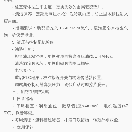
- 检查壳体法兰平面度，更换失效的金属缠绕垫片。
- 清洁保养：定期用高压水枪冲洗转鼓内腔，防止固体颗粒进入
密封面。
- 泄漏测试：装配后充入0.2-0.4MPa氮气，浸泡肥皂水检查气
泡，确保无泄漏。
5. 液压与控制系统检修
- 油路排查：
- 检查液压站油位，更换变质的抗磨液压油(如L-HM46)。
- 清洗溢流阀阀芯，更换电磁阀线圈或插头。
- 电气复位：
- 重启PLC程序，校准接近开关与转速传感器位置。
- 调试离心制动器弹簧压力，确保启动时摩擦片脱开。
三、预防性维护策略
1. 日常巡检
- 每班检查：润滑油位、振动值(应<4mm/s)、电机温度(<7
5℃)、噪音等级。
- 每周清理：进料管过滤器、排渣口残留物、转鼓外壁灰尘。
2. 定期保养