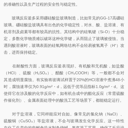
的准确性以及生产过程的安全性与稳定性。​
玻璃反应釜多采用硼硅酸盐玻璃制造，比如常见的GG-17高硼硅
玻璃。硼硅酸盐玻璃具有出色的化学稳定性，对水、酸、盐溶液、有
机溶剂及卤素等都有较高的抗性。其结构中的硅氧键（Si-O）十分稳
定，多数化学物质难以破坏这种化学键，从而阻止了玻璃被侵蚀。当
遇到酸溶液时，玻璃表面的硅氧网络结构不会轻易被氢离子（H⁺）攻
击，进而保持稳定。​
在耐酸性方面，玻璃反应釜表现好。有机酸和无机酸，如盐酸
（HCl）、硫酸（H₂SO₄）、醋酸（CH₃COOH）等，一般都不会对
其造成明显腐蚀。有实验将玻璃试样置于20%的HCl溶液中煮沸48小
时，腐蚀速率仅为0.91g/m²・d，远低于优等品指标1.0g/m²・d。这
使得它在涉及酸的化学反应中，如有机合成中的酯化反应（常需硫酸
作催化剂）、金属表面处理中的酸洗工艺等场景下，都能稳定运行。​
对于盐溶液，它同样能应对自如。像常见的氯化钠（NaCl）、
硫酸铜（CuSO₄）等盐溶液，不会与玻璃发生化学反应。这一特性
在化工生产中的电解食盐水制备烧碱、氯气等工艺里，确保了反应设