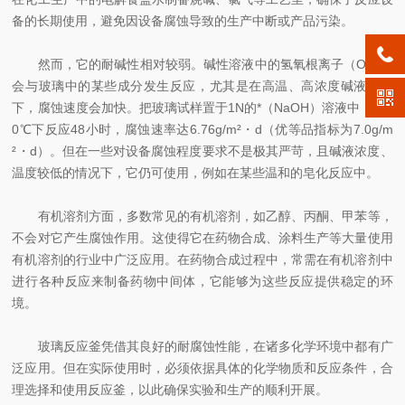
备的长期使用，避免因设备腐蚀导致的生产中断或产品污染。​
然而，它的耐碱性相对较弱。碱性溶液中的氢氧根离子（OH⁻）
会与玻璃中的某些成分发生反应，尤其是在高温、高浓度碱液环境
下，腐蚀速度会加快。把玻璃试样置于1N的*（NaOH）溶液中，在8
0℃下反应48小时，腐蚀速率达6.76g/m²・d（优等品指标为7.0g/m
²・d）。但在一些对设备腐蚀程度要求不是极其严苛，且碱液浓度、
温度较低的情况下，它仍可使用，例如在某些温和的皂化反应中。​
有机溶剂方面，多数常见的有机溶剂，如乙醇、丙酮、甲苯等，
不会对它产生腐蚀作用。这使得它在药物合成、涂料生产等大量使用
有机溶剂的行业中广泛应用。在药物合成过程中，常需在有机溶剂中
进行各种反应来制备药物中间体，它能够为这些反应提供稳定的环
境。​
玻璃反应釜凭借其良好的耐腐蚀性能，在诸多化学环境中都有广
泛应用。但在实际使用时，必须依据具体的化学物质和反应条件，合
理选择和使用反应釜，以此确保实验和生产的顺利开展。