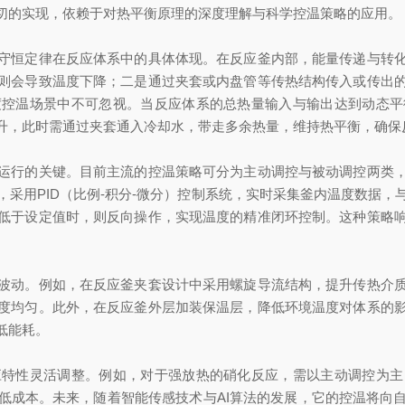
切的实现，依赖于对热平衡原理的深度理解与科学控温策略的应用。
恒定律在反应体系中的具体体现。在反应釜内部，能量传递与转化
则会导致温度下降；二是通过夹套或内盘管等传热结构传入或传出
度控温场景中不可忽视。当反应体系的总热量输入与输出达到动态平
升，此时需通过夹套通入冷却水，带走多余热量，维持热平衡，确保
行的关键。目前主流的控温策略可分为主动调控与被动调控两类，
采用PID（比例-积分-微分）控制系统，实时采集釜内温度数据
低于设定值时，则反向操作，实现温度的精准闭环控制。这种策略
动。例如，在反应釜夹套设计中采用螺旋导流结构，提升传热介质
度均匀。此外，在反应釜外层加装保温层，降低环境温度对体系的
低能耗。
性灵活调整。例如，对于强放热的硝化反应，需以主动调控为主
低成本。未来，随着智能传感技术与AI算法的发展，它的控温将向