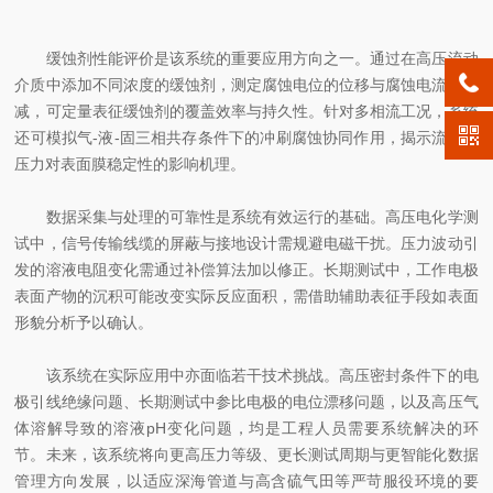
缓蚀剂性能评价是该系统的重要应用方向之一。通过在高压流动
介质中添加不同浓度的缓蚀剂，测定腐蚀电位的位移与腐蚀电流的衰
减，可定量表征缓蚀剂的覆盖效率与持久性。针对多相流工况，系统
还可模拟气-液-固三相共存条件下的冲刷腐蚀协同作用，揭示流速与
压力对表面膜稳定性的影响机理。
数据采集与处理的可靠性是系统有效运行的基础。高压电化学测
试中，信号传输线缆的屏蔽与接地设计需规避电磁干扰。压力波动引
发的溶液电阻变化需通过补偿算法加以修正。长期测试中，工作电极
表面产物的沉积可能改变实际反应面积，需借助辅助表征手段如表面
形貌分析予以确认。
该系统在实际应用中亦面临若干技术挑战。高压密封条件下的电
极引线绝缘问题、长期测试中参比电极的电位漂移问题，以及高压气
体溶解导致的溶液pH变化问题，均是工程人员需要系统解决的环
节。未来，该系统将向更高压力等级、更长测试周期与更智能化数据
管理方向发展，以适应深海管道与高含硫气田等严苛服役环境的要