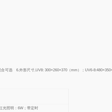
式混合可选
6.外形尺寸,UV8: 300×260×370（mm）；UV6-8:480×350
，红光照明：6W；带定时