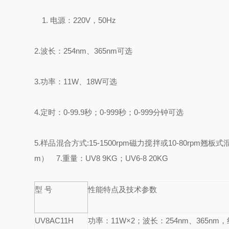
1. 电源：220V，50Hz
2.
波长：254nm、365nm可选
3.
功率：11W、18W可选
4.
定时：0-99.9秒；0-999秒；0-999分钟可选
5.
样品混合方式:15-1500rpm磁力搅拌或10-80rpm翘板
m）
7.重量：UV8 9KG；UV6-8 20KG
型 号
性能特点及技术参数
UV8AC11H
功率：11W×2；波长：
254nm
、365nm