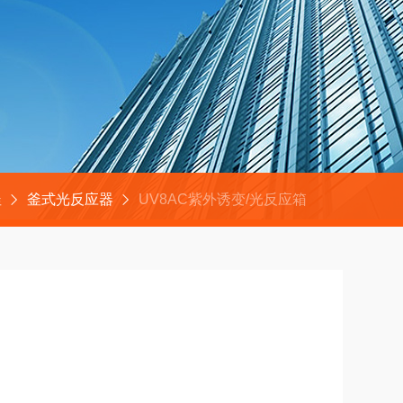
釜
釜式光反应器
UV8AC紫外诱变/光反应箱