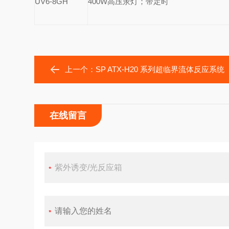
UV6-8GH
400W
高压汞灯；
带定时
上一个：
SP ATX-H20 系列超临界流体反应系统
在线留言