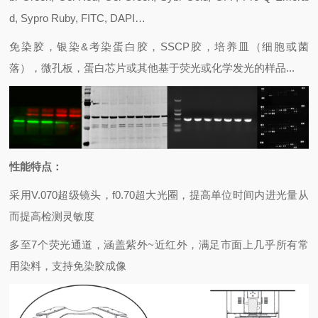
d, Sypro Ruby, FITC, DAPI…
免染胶，银染&考染蛋白胶，SSCP胶，培养皿（细胞或菌
落），微孔板，蛋白芯片或其他基于荧光或化学发光的样品...
性能特点：
采用V.070超级镜头，f0.70超大光圈，提高单位时间内进光量从
而提高检测灵敏度
多至7个荧光通道，涵盖紫外~近红外，满足市面上几乎所有常
用染料，支持免染胶成像