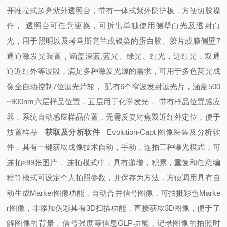
开
推拉式超亮紫外透照台，带有一体式紫外防护板，方便切胶操
作， 透照台可任意更换，可拆出单独使用
侧壁白光及透射白
光，用于照明以及考马斯亮兰或银染的蛋白胶、胶片或膜
侧壁7
通道激发光装置，涵盖深蓝,蓝光、绿光、红光，远红光，双通
道近红外等波段，满足多种激发光源的需求，可用于多色荧光成
像
全自动控制7位滤光片轮， 配有6个窄波发射滤光片，涵盖500
~900nm
六层样品位置，五层用于化学发光， 带有样品位置感应
器，系统自动感应样品位置，无需反复对焦
双近红外定位，便于
放置样品
获取及分析软件
Evolution-Capt 图像采集及分析软
件，具有一键获取成像技术
自动，手动，连拍三种曝光模式，可
连拍≥99张图片， 连拍模式中，具有递增，积累，重复和任意编
程等模式
可设定个人拍照参数，并保存为方法，方便调用
具有自
动生成Marker图像功能，自动合并信号图像，可拍摄彩色Marke
r图像，非添加伪彩
具有3D扫描功能，直接获取3D图像，便于了
解图像的背景，信号强度等信息
GLP功能，记录图像的拍照时