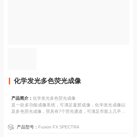
化学发光多色荧光成像
产品简介：
化学发光多色荧光成像
是一款多功能成像系统，可满足凝胶成像，化学发光成像以
及多色荧光成像，荧具有7个荧光通道，可满足市面上几乎所
有常用的染料；Fusion FX基于优异的HSR功能，提供了可
靠的动态范围，保证了极限灵敏度检测时的线性，定量分析
产品型号：
Fusion FX SPECTRA
更加准确；*光圈镜头，提高了单位时间内的进光量，保证了