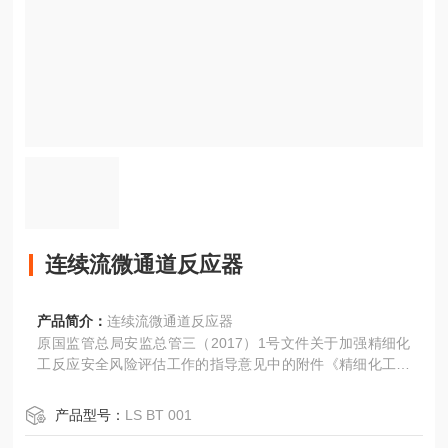
连续流微通道反应器
产品简介：
连续流微通道反应器
原国监管总局安监总管三（2017）1号文件关于加强精细化
工反应安全风险评估工作的指导意见中的附件《精细化工反
应安全风险评估导则（试行）》第6.6节措施和建议中明确指
出：对于反应工艺危险度为4 级和5 级的工艺过程，尤其是
产品型号：
LS BT 001
风 险高但必须实施产业 化的项目 ，要努力 优先开 展工 艺