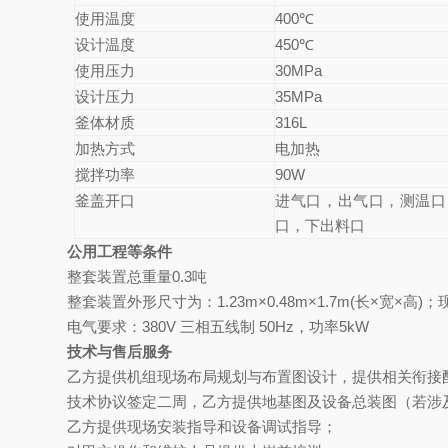
使用温度
400
℃
设计温度
450
℃
使用压力
30MPa
设计压力
35MPa
釜体材质
316L
加热方式
电加热
搅拌功率
90W
釜盖开口
进气口，出气口，测温口
口，下出料口
公用工程等条件
整套装置总重量0.3吨
整套装置外形尺寸为：1.23m×0.48m×1.7m(长×宽
电气要求：380V 三相五线制 50Hz，功率5kW
技术与售后服务
乙方提供机组现场布局规划与布置图设计，提供相关衔接
技术协议签定二周，乙方提供地基图及设备总装图（若涉
乙方
提供现场安装指导和设备调试指导；