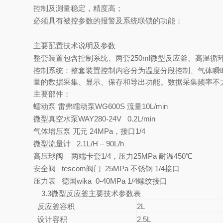
控制及测量稳定，精度高；
必须具有被控参数的报警及系统联锁的功能；
主要配置技术说明及参数
整套装置包含控制系统、两套250ml微型反应釜、高温
控制系统：整套装置控制内容分为温度分段控制、气体瞬
量的数据采集、显示、保存和导出功能。数据采集频率不大
主要部件：
蠕动泵 雷弗蠕动泵WG600S 流量10L/min
微型真空水泵WAY280-24V 0.2L/min
气体增压泵 兀元 24MPa，接口1/4
微型流量计 2.1L/H – 90L/h
高压球阀 两端卡套1/4，压力25MPa 耐温450℃
安全阀 tescom阀门 25MPa 不锈钢 1/4接口
压力表 德国wika 0-40MPa 1/4螺纹接口
3.3
微型反应釜主要技术参数表
反应釜容积
2L
设计容积
2.5L