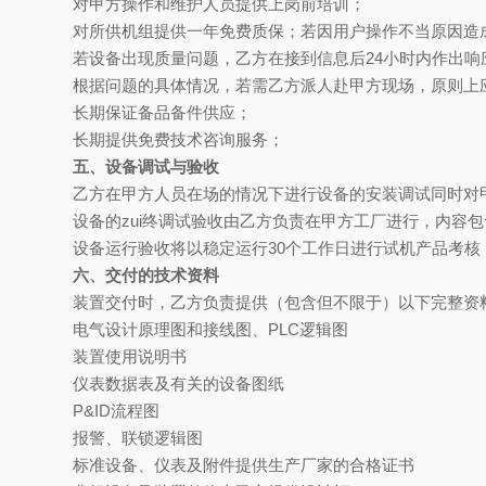
对甲方操作和维护人员提供上岗前培训；
对所供机组提供一年免费质保；若因用户操作不当原因造
若设备出现质量问题，乙方在接到信息后24小时内作出响
根据问题的具体情况，若需乙方派人赴甲方现场，原则上应
长期保证备品备件供应；
长期提供免费技术咨询服务；
五、设备调试与验收
乙方在甲方人员在场的情况下进行设备的安装调试同时对
设备的zui终调试验收由乙方负责在甲方工厂进行，内容
设备运行验收将以稳定运行
30
个工作日进行试机产品考核
六、交付的技术资料
装置交付时，乙方负责提供（包含但不限于）以下完整资
电气设计原理图和接线图、
PLC
逻辑图
装置使用说明书
仪表数据表及有关的设备图纸
P&ID
流程图
报警、联锁逻辑图
标准设备、仪表及附件提供生产厂家的合格证书