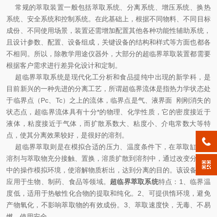
常规的萃取装置一般包括萃取系统、分离系统、增压系统、换热
系统、安全系统和控制系统。在此基础上，根据不同物料、不同目标
成份、不同使用场景，装置还需增加配置其他各种功能性辅助系统，
且设计参数、配置、设备组成，关键设备的结构和样式等方面也都各
不相同。所以，除教学用途仪器外，大部分的超临界萃取装置都需要
根据客户需求进行差异化设计和定制。
超临界萃取系统是现代化工分析和食品提纯中出现的新学科，是
目前新兴的一种先进的分离工艺，所谓超临界流体是指热力学状态处
于临界点（Pc、Tc）之上的流体，临界点是气、液界面 刚刚消失的
状态点，超临界流体具有十分*的物理、化学性质，它的密度接近于
液体，粘度接近于气体，而扩散系数大、粘度小、介电常数大等特
点，使其分离效果较好，是很好的溶剂。
超临界萃取则是在模拟合适的压力、温度条件下，在萃取缸中使
溶剂与萃取物充分接触、置换，溶质扩散到溶剂中，通过改变分离器
中的操作模拟环境，使溶解物质析出，达到分离的目的。该设备广泛
应用于生物、制药、食品等领域。
超临界萃取系统
特点：1、临界温
度低，适用于热敏性化合物的提取和纯化。2、可提供惰环境，避免
产物氧化，不影响萃取物的有效成份。3、萃取速度快，无毒、不易
燃，使用安全。