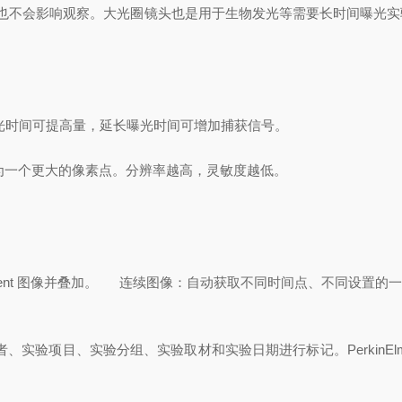
影响观察。大光圈镜头也是用于生物发光等需要长时间曝光实验的理想选择
光时间可提高量，延长曝光时间可增加捕获信号。
合成为一个更大的像素点。分辨率越高，灵敏度越低。
。
s-cent 图像并叠加。
连续图像：自动获取不同时间点、不同设置的
目、实验分组、实验取材和实验日期进行标记。PerkinElmer IVI