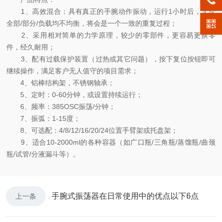
1、高效混合：具有真正的手腕动作振动，运行1小时后，无论
全部/部分/负载均不均衡，将会是一个一致的重复过程；
2、采用相对简单的力学原理，较少的零部件，更容易更换零
件，经久耐用；
3、配有过载保护装置（过热或其它问题），按下复位按钮即可
继续操作，满足客户无人值守的项目需求；
4、铝棒结构架，不锈钢轴承；
5、定时：0-60分钟，或设置持续运行；
6、频率：385OSC振荡/分钟；
7、振弧：1-15度；
8、可选配：4/8/12/16/20/24位置手臂架或托盘架；
9、适合10-2000ml的各种容器（如广口瓶/三角瓶/蒸馏瓶/曲颈
瓶/试管/分液漏斗等）。
手腕式振荡器在日常使用中的优点以下6点
上一条