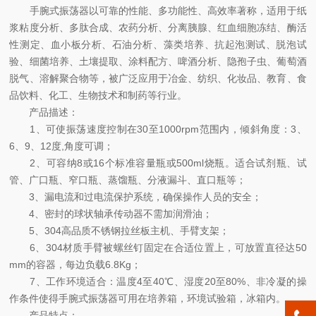
手腕式振荡器以可靠的性能、多功能性、高效率著称，适用于纸
浆粘度分析、多肽合成、农药分析、分离胰腺、红血细胞冻结、酶活
性测定、血小板分析、石油分析、藻类培养、抗起泡测试、脱泡试
验、细菌培养、土壤提取、涂料配方、啤酒分析、隐孢子虫、葡萄酒
脱气、溶解聚合物等，被广泛应用于冶金、纺织、化妆品、教育、食
品饮料、化工、生物技术和制药等行业。
产品描述：
1、可使振荡速度控制在30至1000rpm范围内，倾斜角度：3、
6、9、12度,角度可调；
2、可容纳8或16个标准容量瓶或500ml烧瓶。适合试剂瓶、试
管、广口瓶、窄口瓶、蒸馏瓶、分液漏斗、直口瓶等；
3、漏电流和过电流保护系统，确保操作人员的安全；
4、密封的球状轴承传动器不需加润滑油；
5、304高品质不锈钢拉丝板主机、手臂支架；
6、304材质手臂被螺丝钉固定在合适位置上，可放置直径达50
mm的容器，每边负载6.8Kg；
7、工作环境适合：温度4至40℃、湿度20至80%、非冷凝的操
作条件使得手腕式振荡器可用在培养箱，环境试验箱，冰箱内。
产品特点：