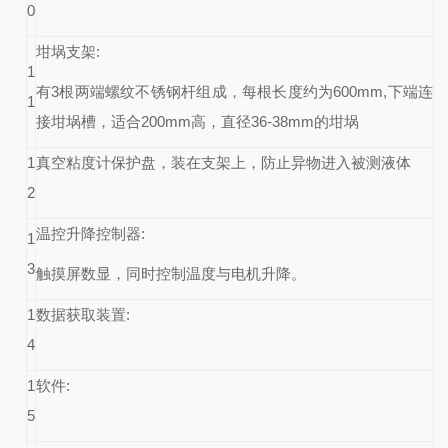
0
坩埚支架
:
1
有
3
根两端螺纹不锈钢杆组成，每根长度约为
600mm,
下端连
1
接坩埚槽，适合
200mm
高，直径
36-38mm
的坩埚
1
真空粘度计保护盘
，装在支架上，防止异物进入被测液体
2
温控
升降控制
器
:
1
3
触摸屏数显，同时控制温度与电机升降。
1
数据获取装置
:
4
1
软件
:
5