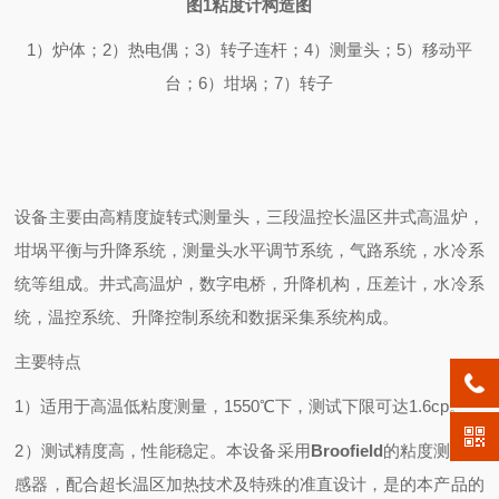
图
1
粘度计构造图
1
）炉体；
2
）热电偶；
3
）转子连杆；
4
）测量头；
5
）移动平
台；
6
）坩埚；
7
）转子
设备主要由高精度旋转式测量头，三段温控长温区井式高温炉，
坩埚平衡与升降系统，测量头水平调节系统，气路系统，水冷系
统等组成。井式高温炉，数字电桥，升降机构，压差计，水冷系
统，温控系统、升降控制系统和数据采集系统构成。
主要特点
1）适用于高温低粘度测量，1550℃下，测试下限可达1.6cp。
2）测试精度高，性能稳定。本设备采用
Broofield
的粘度测试传
感器，配合超长温区加热技术及特殊的准直设计，是的本产品的