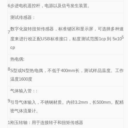
6
步进电机遥控杆
，电源以及信号发生装置。
测试传感器
：
数字化旋转扭矩传感器，标准键区和显示屏，可选择多种速
7
5
度来进行校正配
USB
标准接口，粘度测试范围
1cp
到
5x10
cp
热电偶
:
8
S
型或
N
型热电偶，不低于
400mm
长，测试样品温度。工作
温度
1600
度
气体输入管：
:
9
引导气体输入，不锈钢材质。内径
3.2mm
，长
500mm
。配精
密气体流量计。
1
刚玉转轴
：用于连接转子和扭矩传感器