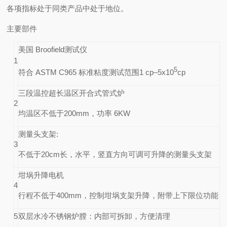
各项指标处于同类产品中处于地位。
主要部件
美国
Broofield
测试仪
1
5
符合
ASTM C965
标准粘度测试范围
1 cp–5x10
cp
三段温控超长温区开合式管式炉
2
均温区不低于
200mm
，功率
6KW
测量头支架
:
3
不低于
20cm
长，水平，竖直方向可调可升降的测量头支架
坩埚升降电机
4
行程不低于
400mm
，控制坩埚支架升降，附带上下限位功能
5
双层水冷不锈钢炉膛
：内部可拆卸，方便清理