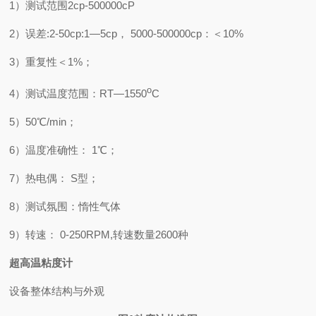
1
）测试范围2
cp-500000cP
2
）误差
:2-50cp:1—5cp
，
5000-500000cp
：＜
10%
3
）重复性＜
1%
；
o
4
）测试温度范围：
RT—1550
C
5
）
50
℃
/min
；
6
）温度准确性：
1
℃
；
7
）热电偶：
S
型；
8
）测试氛围：惰性气体
9
）转速：
0-250RPM,
转速数量
2600
种
超高温粘度计
设备整体结构与外观