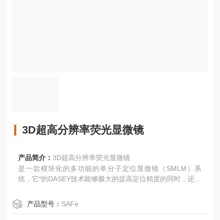
3D超高分辨率荧光显微镜
产品简介：
3D超高分辨率荧光显微镜
是一款模块化的多功能的单分子定位显微镜（SMLM）系
统，它*的DASEY技术能够极大的提高定位精度的同时，还保
持在较小的尺寸。该设备具有高度灵活性，能够搭载在绝大
多数的倒置显微镜上，并且仅仅需要使用一个C-mount（CC
产品型号：
SAFe
D或CMOS所连接的部位）接口，即可将您的倒置显微镜直