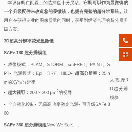
本设备既在配置上的选择也十分灵活。
它既可以作为显微镜的
一个升级配件来改造您的显微镜，也拥有完整的超分辨系统。
让
用户在获得专业的图像质量的同时，享受到经济合理的超分辨升
级方案。
3D超高分辨率荧光显微镜
SAFe 180 超分辨模组
•
成像模式：PLAM、STORM、smFRET、PAINT、S
PT
•
光源模式：Epi、TIRF、HILO
•
超高分辨率：
25 n
大视野3
m的XY轴分辨率
D超分辨
2
•
超大视野：
200 × 200 μm
的视野
模块
•
全自动化控制
•
无需高功率激光光源
•
可升级SAFe 3
60
SAFe 360 超分辨模组
Now We See......