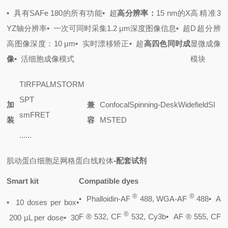
•
具有SAFe 180的所有功能
• 超
高分辨率：
15 nm的X
高精准3
YZ轴分辨率
•
一次可同时采集1.2 μm深度图像信息
• 超
D超分辨
高图像深度：10 μm
•
实时漂移矫正
• 超
高四色同时成
显微成像
像
•
活细胞成像模式
模块
TIRF
PALM
STORM
SPT
加
兼
Confocal
Spinning-Desk
Widefield
SI
smFRET
装
容
M
STED
......
肌动蛋白
细胞足
网格蛋白
线粒体
-
配套试剂
Smart kit
Compatible dyes
®
®
•
Phalloidin-AF
488, WGA-AF
488
•
A
•
10 doses per box
•
®
F ® 532, CF
532, Cy3b
•
AF ® 555, CF
200 µL per dose
•
30