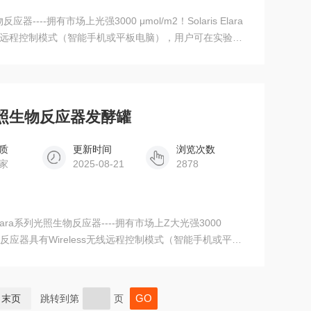
--拥有市场上光强3000 μmol/m2！Solaris Elara
s无线远程控制模式（智能手机或平板电脑），用户可在实验室
进行监督和调整，*解放实验人员。发酵软件为基于西门子
ardo2.0版本
型光照生物反应器发酵罐
质
更新时间
浏览次数
家
2025-08-21
2878
lara系列光照生物反应器----拥有市场上Z大光强3000
列光照生物反应器具有Wireless无线远程控制模式（智能手机或平板
或在家中实时对工艺参数进行监督和调整，*解放实验人
DA（数据采集系统）的Leonardo2.0版本。
末页
跳转到第
页