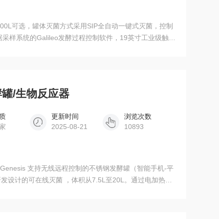
200L可选，罐体灭菌方式采用SIP全自动一键式灭菌，控制
据采样系统的Galileo发酵过程控制软件，19英寸工业级触屏
者作为工艺放大的中试发酵罐。
发酵罐/生物反应器
质
更新时间
浏览次数
家
2025-08-21
10893
s Genesis 支持无线远程控制的不锈钢发酵罐（智能手机-平
列是为研发设计的可在线灭菌 ，体积从7.5L至20L。通过电加热器
菌。装配有基于西门子PLC和SCADA 监测的