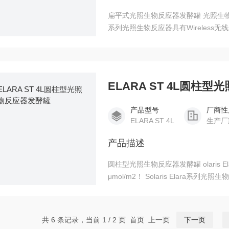
扁平式光照生物反应器发酵罐 光照生物反应器--
系列光照生物反应器具有Wireles
周边、办公室或在家中实时对工艺参数
PLC 及SCADA（数据采集系统）的Leon
ELARA ST 4L圆柱
产品型号
厂商性
ELARA ST 4L
生产厂
产品描述
圆柱型光照生物反应器发酵罐 olaris E
μmol/m2！ Solaris Elara系
电脑），用户可在实验室周边、办公室
员。发酵软件为基于西门子PLC 及SCA
共 6 条记录，当前 1 / 2 页 首页 上一页
下一页