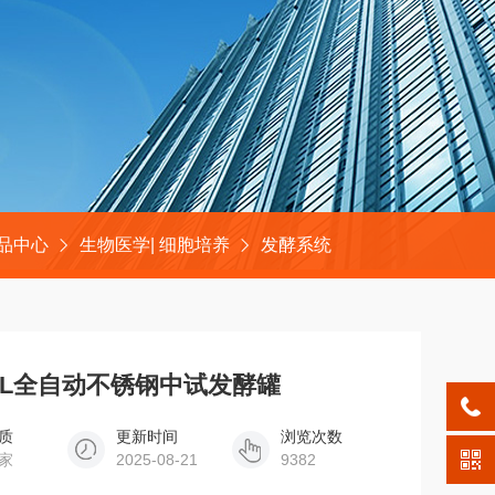
品中心
生物医学| 细胞培养
发酵系统
00L全自动不锈钢中试发酵罐
质
更新时间
浏览次数
家
2025-08-21
9382