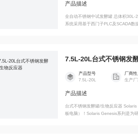
产品描述
全自动不锈钢中试发酵罐 总体积30L-
系统采用基于西门子PLC及SCADA数
控制。可作为生产发酵的种子罐，或
7.5L-20L台式不锈钢
产品型号
厂商性
7.5L-20L
生产厂
产品描述
台式不锈钢发酵罐/生物反应器 Solari
板电脑）！Solaris Genesis系
自动灭菌（无需额外的蒸汽）或者蒸汽灭
Leonardo2.0发酵软件。