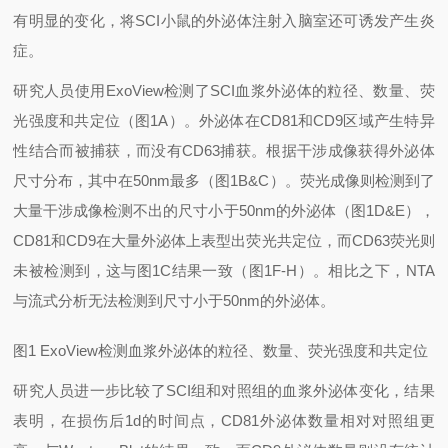
有明显的变化，将SCI小鼠的外泌体注射入脑室还可诱发产生炎
症。
研究人员使用ExoView检测了SCI血浆外泌体的粒径、数量、荧
光强度和共定位（图1A）。外泌体在CD81和CD9区域产生特异
性结合而被捕获，而没有CD63捕获。根据干涉成像获得外泌体
尺寸分布，其中在50nm最多（图1B&C）。荧光成像则检测到了
大量干涉成像检测不出的尺寸小于50nm的外泌体（图1D&E），
CD81和CD9在大量外泌体上表型出荧光共定位，而CD63荧光则
未被检测到，这与图1C结果一致（图1F-H）。相比之下，NTA
与流式分析无法检测到尺寸小于50nm的外泌体。
图1 ExoView检测血浆外泌体的粒径、数量、荧光强度和共定位
研究人员进一步比较了SCI组和对照组的血浆外泌体变化，结果
表明，在损伤后1d的时间点，CD81外泌体数量相对对照组更