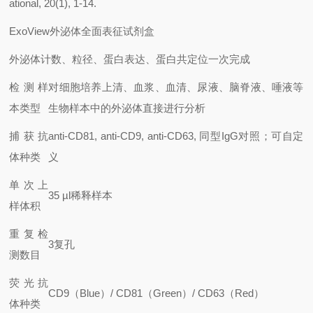
ational, 20(1), 1-14.
ExoView外泌体全面表征试剂盒
外泌体计数、粒径、蛋白表达、蛋白共定位一次完成
检测样
对细胞培养上清、血浆、血清、尿液、脑脊液、唾液等
本类型
生物样本中的外泌体直接进行分析
捕获抗
anti-CD81, anti-CD9, anti-CD63, 同型IgG对照；可自定
体种类
义
单次上
35 µl稀释样本
样体积
重复检
3复孔
测数目
荧光抗
CD9（Blue）/ CD81（Green）/ CD63（Red）
体种类