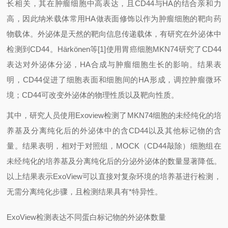
长相关，其在肿瘤细胞中高表达，且CD44与HA的结合亲和力
高，因此纳米载体常用HA做表面修饰以作为肿瘤细胞的靶向药
物载体。外泌体是天然的靶向信息传递载体，有研究在外泌体中
检测到CD44。Härkönen等[1]使用胃癌细胞MKN74研究了CD44
表达对外泌体分泌，HA合成与肿瘤细胞生长的影响。结果表
明，CD44促进了细胞表面和细胞间的HA形成，调控肿瘤微环
境；CD44可改变外泌体的物理性质以及靶向性质。
其中，研究人员使用Exoview检测了MKN74细胞的未经纯化的培
养基及分离纯化后的外泌体中的含CD44以及其他标记物的含
量。结果表明，相对于对照组，MOCK（CD44敲除）细胞组在
未经纯化的培养基及分离纯化后的分泌外泌体的数量显著降低。
以上结果表示ExoView可以直接对复杂环境的培养基进行检测，
无需分离纯化步骤，且检测结果具有*特异性。
ExoView检测表达不同蛋白标记物的外泌体数量