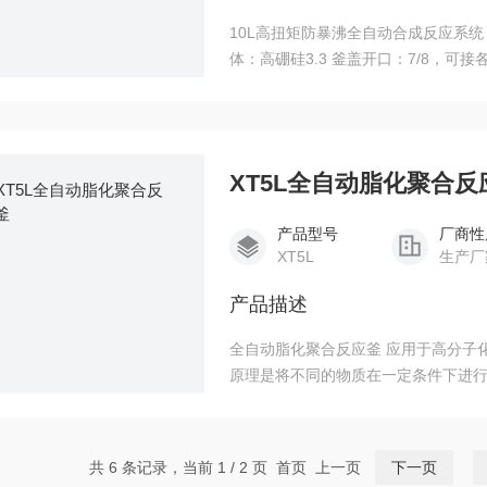
10L高扭矩防暴沸全自动合成反应系统 温
体：高硼硅3.3 釜盖开口：7/8，
釜体 移动式/固定式 釜盖双重密封，
搅拌速度可调， 根据电机电流预装扭
扭矩）变化过程曲
XT5L全自动脂化聚合反
产品型号
厂商性
XT5L
生产厂
产品描述
全自动脂化聚合反应釜 应用于高分子
原理是将不同的物质在一定条件下进
现不同的化学反应。 如：缩聚，加成
共 6 条记录，当前 1 / 2 页 首页 上一页
下一页