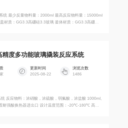
 最少反量物料量：2000ml 最高反应物料量：15000ml
 釜盖材质：GG3.3高硼硅3.3玻璃 釜体材质：GG3.3高硼硅
釜体带无死体积下放料，阀芯为PTFE 油浴进出口
全自动高精度多功能玻璃撬装反应系统
质
更新时间
浏览次数
家
2025-08-22
1486
 反应物料：浓硝酸，浓硫酸，弱氟酸，浓盐酸 1000ml,
 内置耐强酸换热器进出口 设计温度范围：-20℃-180℃ 高密
设计，快开手柄，无螺丝设计 夹套温控，高进低出 正负压