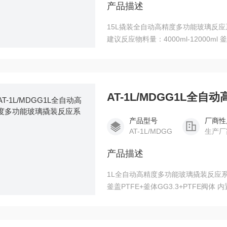
产品描述
15L撬装全自动高精度多功能玻璃反应系统
建议反应物料量：4000ml-12000ml
3.3玻璃 釜体设计：高换热导热夹层 
AT-1L/MDGG1L
产品型号
厂商性
AT-1L/MDGG
生产厂
产品描述
1L全自动高精度多功能玻璃撬装反应系统
釜盖PTFE+釜体GG3.3+PTFE阀体
封，可抽真空，耐受高温微正压 快开
力传感器安装孔