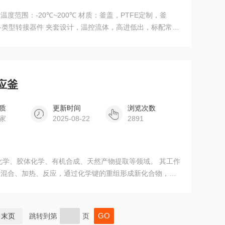
度范围：-20℃~200℃ 材质：釜盖，PTFE定制，釜
可接各类型转接器件 夹套设计，温控流体，高进低出，标配常规
保证气密性 磁耦合高扭矩伺搅拌系统（用于高粘度物料），
矩大小，可以手动输出自动停机搅拌的电流机，电流（模拟
应釜
质
更新时间
浏览次数
家
2025-08-22
2891
化学、胶体化学、有机合成、天然产物提取等领域。 其工作
行混合、加热、反应，通过化学键的重组形成新化合物，实
等反应类型
末页
跳转到第
页