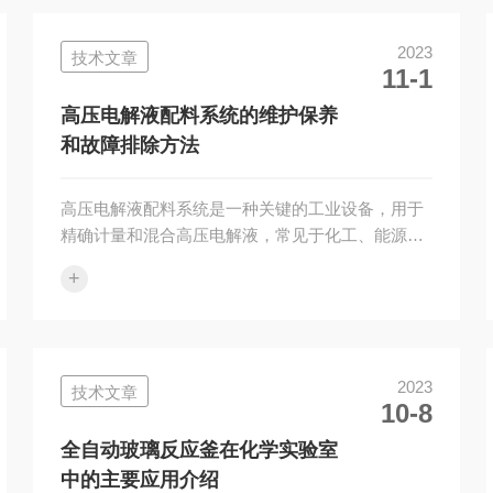
是超声波结晶系统的核心部件，其输出功率和频率
直接影响到结晶的效果。因此，在选择超声波发生
2023
技术文章
器时，应根据实际需求确定合适的功率和频率范
11-1
围。同时，还应注意选择具有稳定性和可靠性的产
品，以避免因设备故障导致的实验失败。2、合理
高压电解液配料系统的维护保养
设计结晶槽。结晶槽的设计应考虑到溶液的性质...
和故障排除方法
高压电解液配料系统是一种关键的工业设备，用于
精确计量和混合高压电解液，常见于化工、能源和
电池制造等领域。为了确保系统的正常运行和延长
+
设备寿命，维护保养和故障排除至关重要。本文将
介绍高压电解液配料系统的维护保养和故障排除方
法。一、维护保养方法：1、定期清洁：定期对高
压电解液配料系统进行清洁，包括容器、管道、阀
2023
技术文章
门等部件。清洗时可采用适当的溶剂或清洗剂，并
10-8
确保冲洗干净。2、润滑维护：根据设备手册的指
引，定期对配料系统的运动部件进行润滑。使用适
全自动玻璃反应釜在化学实验室
当的润滑剂，并确保润滑剂的种类和量符合要...
中的主要应用介绍