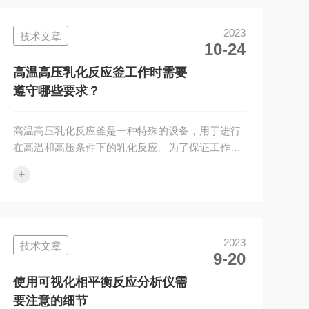
备也是不可少的，例如戴上手套、眼镜和实验室外
套等。另外，熟悉应急处理程序，并确保有灭火器
2023
技术文章
和其他必要的安全设备以应对紧急情况。2、操作
10-24
前的准备：在开始操作之前，对反应系统进行充分
的清洁和准备非常重要。确保所有设备和管道都处
高温高压乳化反应釜工作时需要
于良好的工作状态，没有堵塞或泄漏。检查压...
遵守哪些要求？
高温高压乳化反应釜是一种特殊的设备，用于进行
在高温和高压条件下的乳化反应。为了保证工作过
程的安全性和有效性，使用者需要遵守一系列要
+
求。本文将介绍高温高压乳化反应釜在工作时需要
遵守的主要要求。1、使用者必须熟悉设备的操作
手册，并按照操作规程进行操作。这包括正确设置
和调整温度、压力等参数，合理选择试剂以及严格
2023
技术文章
控制加热、冷却等过程。2、使用者需要确保安全
9-20
阀、排放装置、检测仪器等各项设备完好无损并正
常运行。在开始工作前，必须对设备进行全面检
使用可视化相平衡反应分析仪需
查，并解决发现的任何问题。3、在进行高温高压...
要注意的细节