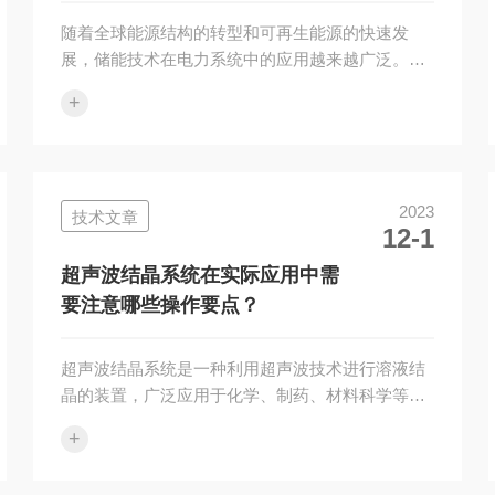
随着全球能源结构的转型和可再生能源的快速发
展，储能技术在电力系统中的应用越来越广泛。锂
电池作为一种新型的储能装置，具有高能量密度、
+
长循环寿命、快速充放电等优点，已经成为储能领
域的研究热点。而锂电池反应釜装置作为锂电池生
产过程中的关键设备，其性能和技术水平直接影响
到锂电池的性能和市场竞争力。本文将对锂电池反
2023
技术文章
应釜装置在储能领域的应用前景进行分析。首先，
12-1
锂电池反应釜装置在储能领域的应用可以提高储能
系统的能量密度。目前，锂离子电池的能量密度已
超声波结晶系统在实际应用中需
经达到了200Wh/kg以上，远高于其他类...
要注意哪些操作要点？
超声波结晶系统是一种利用超声波技术进行溶液结
晶的装置，广泛应用于化学、制药、材料科学等领
域。然而，在实际应用中，操作者需要注意一些关
+
键要点，以确保系统的正常运行和结晶过程的高效
性。1、选择合适的超声波发生器。超声波发生器