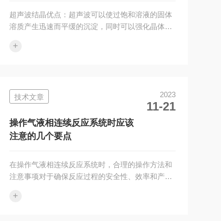
超声波结晶优点：超声波可以使过饱和溶液的固体
溶质产生迅速而平缓的沉淀，同时可以强化晶体生
长。对比其他刺激起晶法和投种结晶法，超声波成
+
核所要求的过饱和度较低，生长速度快，所得的晶
核较均匀、完整、光洁，晶核和成品晶体尺寸分布
范围较小，变异系数较低。溶液结晶在有机可溶性
物质和无机盐类的分离和纯化方面有着十分重要的
2023
技术文章
作用，它不仅可以把溶质以固体状态与溶液分开，
11-21
而且由于不同晶体具有不同的晶格，因此它还可以
用于纯化晶体物质。单频超声波空化泡破裂从而产
操作气液相连续反应系统时应该
生的微射流对晶体表面有凹蚀作用，另外超声...
注意的几个要点
在操作气液相连续反应系统时，合理的操作方法和
注意事项对于确保反应过程的安全性、效率和产品
质量至关重要。以下是几个应该注意的关键要点：
+
1、安全措施：首先，确保工作区域具备良好的通
风条件，以防止有害气体积聚。适当的个人防护装