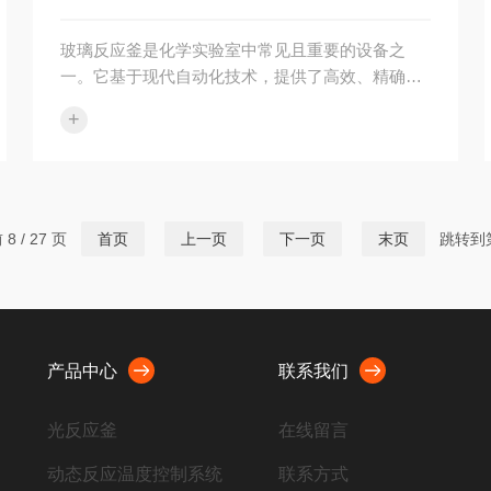
玻璃反应釜是化学实验室中常见且重要的设备之
一。它基于现代自动化技术，提供了高效、精确、
安全的反应环境，广泛用于各种化学实验和研究项
+
目。本文将介绍全自动玻璃反应釜在化学实验室中
的主要应用，并探讨其优势和未来发展方向。1、
有机合成与催化反应：全自动玻璃反应釜在有机合
成和催化反应方面具有广泛的应用。通过精确控制
温度、压力和搅拌速度等参数，可以进行各种复杂
8 / 27 页
首页
上一页
下一页
末页
跳转到
的有机合成过程，如酯化、醇解、氢解等。此外，
可使用不同类型的催化剂来促进特定反应，并跟踪
记录关键数据以进行后续分析。2、高压及高温...
产品中心
联系我们
光反应釜
在线留言
动态反应温度控制系统
联系方式