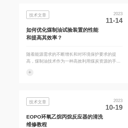
生结构变化，同时促进晶体的初期成核；2.搅拌液
体：超声波能够在液体中产生高速剪切力，破坏流
2023
技术文章
体的局部层次结构，从而促进晶体成核和生长；3.
11-14
强化传质：由于声波进入生长液体后，会产生大量
的崎岖表面和空腔等结构，这些结构会导致流体的
如何优化煤制油试验装置的性能
分子发生局部的变形和加速移动，从而促进...
和提高其效率？
随着能源需求的不断增长和对环境保护要求的提
高，煤制油技术作为一种高效利用煤炭资源的手段
备受关注。然而，煤制油试验装置的性能和效率直
+
接影响着煤制油技术的可行性和经济性。因此，如
何优化煤制油试验装置的性能，提高其效率成为当
前研究的热点之一。首先，采用先进的反应器设计
和材料。反应器是煤制油试验装置的核心组成部
2023
技术文章
分，其设计和材料选择直接影响着反应过程的效率
10-19
和稳定性。采用先进的反应器设计，如提高反应器
的传热性能、提高反应器的耐高温性能等，可以有
EOPO环氧乙烷丙烷反应器的清洗
效地提高反应效率和降低能耗。同时，选择耐高
维修教程