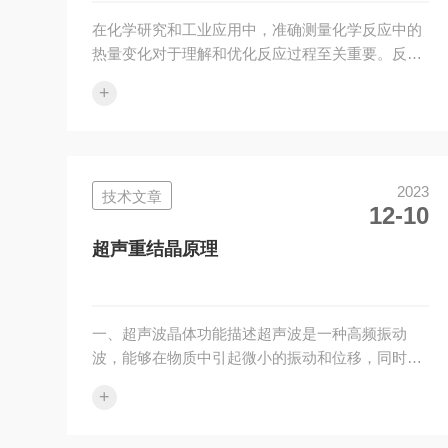
在化学研究和工业应用中，准确测量化学反应中的
热量变化对于理解和优化反应过程至关重要。反应
量热仪作为一种精密的科学仪器，它能够提供关于
+
反应热动力学的关键数据。一、科研与开发1.动力
学研究：反应量热仪能够连续监测反应过程中的热
量变化，为化学动力学分析提供实时数据，帮助研
究人员了解反应速率和反应机理。2.安全性评估：
2023
技术文章
通过测量反应热，研究人员可以预测潜在的热失控
12-10
反应，从而在实验室或工业规模上设计更安全的合
成路线。3.过程优化：使用反应量热仪可以确定合
超声重结晶原理
适反应条件，如温度、压力和浓度，以...
一、超声波晶体功能描述超声波是一种高频振动
波，能够在物质中引起微小的振动和位移，同时也
能激发物质内部的各种声波模式。在晶体生长中，
+
超声波可以起到以下几个方面的作用：1.破碎成
核：超声波能够打破分子之间的化学键，使物质发