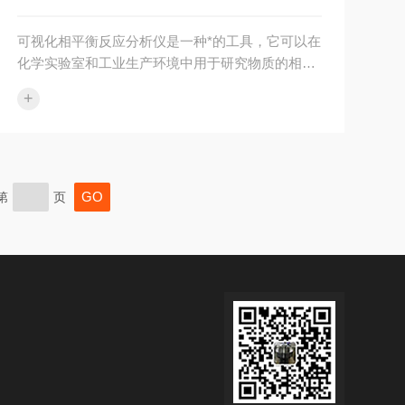
可视化相平衡反应分析仪是一种*的工具，它可以在
化学实验室和工业生产环境中用于研究物质的相平
衡状态。然而，这种设备需要精细的操作和维护，
+
以确保其准确性和可靠性。以下是使用可视化相平
衡反应分析仪时需要注意的一些关键细节。1、仪
器的准备：在使用相平衡反应分析仪之前，必须确
保仪器已经正确安装并校准。这通常涉及按照制造
商的指南清洗和准备工作室，以及根据需要调整温
第
页
度和压力控制。2、样品的准备：样品的准备也是
一个重要环节。必须确保样品完全溶解，并且在测
量之前没有受到污染。此外，所有的称量都...