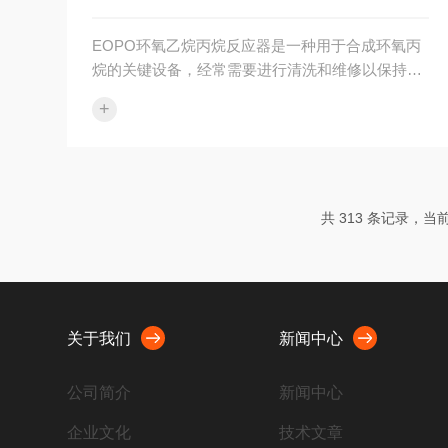
温...
EOPO环氧乙烷丙烷反应器是一种用于合成环氧丙
烷的关键设备，经常需要进行清洗和维修以保持其
正常运行。下面将介绍EOPO环氧乙烷丙烷反应器
+
的清洗和维修方法。一、清洗方法：1.排空反应
器：首先，将反应器中的EOPO废液排空，并确保
反应器内不含任何残留物。2.喷洗清洗：使用高压
水枪或喷洗设备，对反应器进行全面喷洗。注重清
洗反应器内壁、搅拌器和传热管道等部位，以去除
共 313 条记录，当前 
表面附着的杂质和污垢。3.使用碱性溶液清洗：根
据实际情况，选择合适的碱性溶液（如*溶液）作为
清洗剂，将其充分注入反应器中...
关于我们
新闻中心
公司简介
新闻中心
企业文化
技术文章