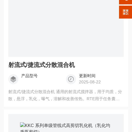
射流式/捷流式分散混合机
产品型号
更新时间
2025-08-22
射流式/捷流式分散混合机 通用的射流式搅拌器，用于均质，分
散，悬浮，乳化，曝气，溶解和改善传热。RTE用于任务囊括
传统的搅拌机和有转子-定子系统的分散机是*的。 它具有比传
统推进式搅拌器更好的分散功能，但是稍逊色于定转子结构的
搅拌器。RET工作时具有强烈的回流循环效果，即使工作在
15000cPs的粘度下也是如此。