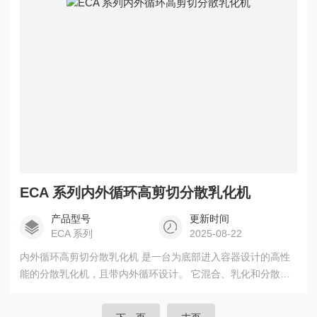
而使不相溶的固相、液相、气相在相应熟工艺和适量添加剂的
共同作用下，瞬间均匀精细的分散乳化，经过高频管线
ECA 系列内外循环高剪切分散乳化机
产品型号
更新时间
ECA 系列
2025-08-22
内外循环高剪切分散乳化机 是一台为底部进入容器设计的高性
能的分散乳化机，且带内外循环设计。 它混合、乳化和分散自
由流动的或批处理操作中粘度液体介质。使用转子 - 定子原则，
ECA是适合于使用传统的搅拌方法不能完成的应用， 适用于特