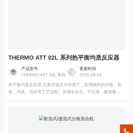
THERMO ATT 02L 系列热平衡均质反应器
产品型号
更新时间
THERMO ATT 02L 系列
2025-08-22
热平衡均质反应器 在真空或压力环境下，实现物料的分散、乳
化、均质、混合等工艺过程。实现全自动、可记录、极速换热
反应系统，记录放热过程，热损数据等。可配备多种高效宏观
搅拌器、高剪切均质乳化机以及可靠的真空密封系统和温控系
统，多种传感检测系统能在实验室环境模拟工业化生产。