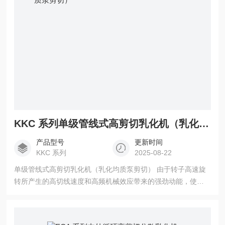
KKC 系列单级管线式高剪切乳化机（乳化均质泵剪切）
产品型号
更新时间
KKC 系列
2025-08-22
单级管线式高剪切乳化机（乳化均质泵剪切） 由于转子高速旋
转所产生的高切线速度和高频机械效应带来的强劲动能，使物
料在定、转子狭窄的间隙中受到强烈的机械及液力剪切、离心
挤压、液层摩擦、撞击撕裂和湍流等综合作用，形成悬浮液
（固/液），乳液（液体/液体）和泡沫（气体/液体）。乳化泵从