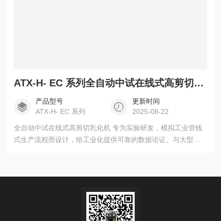
ATX-H- EC 系列全自动中试在线式高剪切乳化机
产品型号
更新时间
ATX-H- EC 系列
2025-08-22
全自动中试在线式高剪切乳化机 专为实验研发，模拟工业管线
式生产流程而设计，给工业化提供可靠的数据论证。与大型工
业管线式量产机型配置基本相同，各种工作头的种类亦相同，
本设备配置特种电机，能轻松完成在线分散，乳化，研磨，均
质工艺要求。在特殊石墨烯，锂电池,中药研磨，纳米材料等行
业效果明显，中试过程中的工艺参数在工业化后之后不用重新
调整，从而将机器型号升级到工业化的过程中的风险降到0