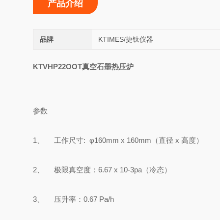
产品介绍
品牌
KTIMES/捷钛仪器
KTVHP22OOT
真空石墨热压炉
参数
1
、 工作尺寸
:
φ
160
m
m x 160mm
（直径
x
高度）
2
、 极限真空度：
6.6
7 x 10
-3pa
（冷态）
3
、 压升率：
0.67 Pa/h