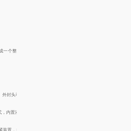
成一个整
）外封头和法兰（优质碳钢材料） 焊成，
式，内置液压机，开启省力，
紧装置，并装有放气阀门；