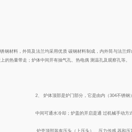
不锈钢材料，外筒及法兰均采用优质 碳钢材料制成，内外筒与法兰焊
壁上的热量带走；炉体中间开有抽气孔、热电偶 测温孔及观察孔等。
2
、 炉体顶部是炉门部分，它是由内（
3
0
4
不锈钢
中间可通水冷却；炉盖的开启是通 过机械手动方
炉壳顶部装有压头（上压头）、压力传感 器和压