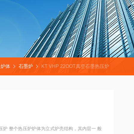
温炉体
石墨炉
KT VHP 22OOT真空石墨热压炉
墨热压炉 整个热压炉炉体为立式炉壳结构，其内层一 般