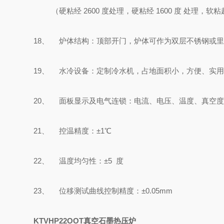
（硬粘经
260
0
度处理，硬粘经
1600
度 处理，软粘
18
、 炉体结构：顶部开门，炉体可作为双层不锈钢或里
19
、 水冷设备：定制冷水机，占地面积小，方便、实
20
、 面板显示及电气连锁：电流、电压、温度、真空度
21
、 控温精度：±
1
℃
22
、 温度均匀性：±
5
度
23
、 位移测试曲线控制精度：±
0.05mm
KTVHP22OOT
真空石墨热压炉