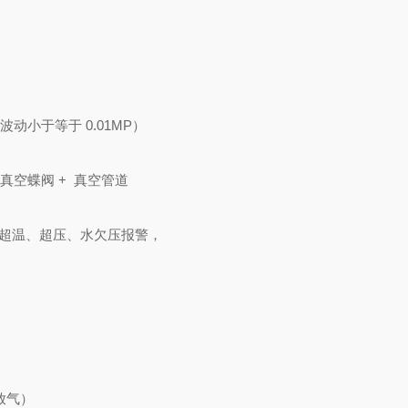
力波动小于等于
0
.01MP
）
高真空蝶阀
+
真空管道
超温、超压、水欠压报警，
放气）