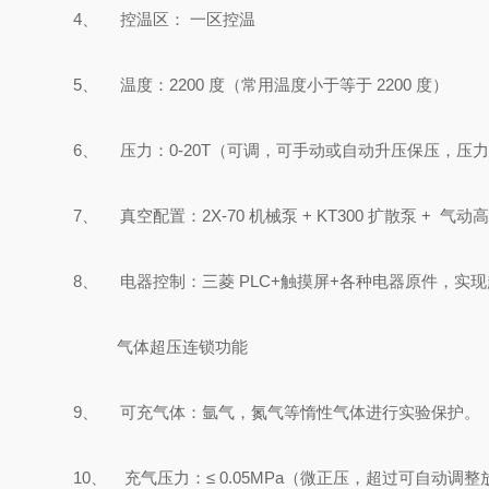
4
、 控温区： 一区控温
5
、 温度：
2200
度（常用温度小于等于
2200
度）
6
、 压力：
0-20
T
（可调，可手动或自动升压保压，压
7
、 真空配置：
2X-70
机
械泵
+ KT300
扩散泵
+
气动
8
、 电器控制：三菱
PLC+
触摸屏
+
各种电器原件，实现
气体超压连锁功能
9
、 可充气体：氩气，氮气等惰性气体进行实验保护。
10
、 充气压力：
≤
0.
05MPa
（微正压，超过可自动调整