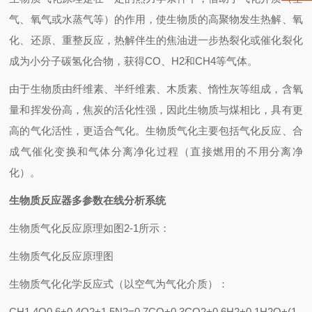
气、氧气或水蒸气等）的作用，使生物质的高聚物发生热解、氧
化、还原、重整反应，热解伴生的焦油进一步热裂化或催化裂化
成为小分子碳氢化合物，获得CO、H2和CH4等气体。
由于生物质由纤维素、半纤维素、木质素、惰性灰等组成，含氧
量和挥发份高，焦炭的活化性强，因此生物质与煤相比，具有更
高的气化活性，更适合气化。生物质气化主要包括气化反应、合
成气催化变换和气体分离净化过程（直接燃用的不用分离净
化）。
生物质反应器多参数在线分析系统
生物质气化反应原理如图2-1所示：
生物质气化反应原理图
生物质气化化学反应式（以空气为气化介质）：
CH1.4O0.6+0.4O2+1.5N2=0.7CO+0.3CO2+0.6H2+0.1H2O+(1.