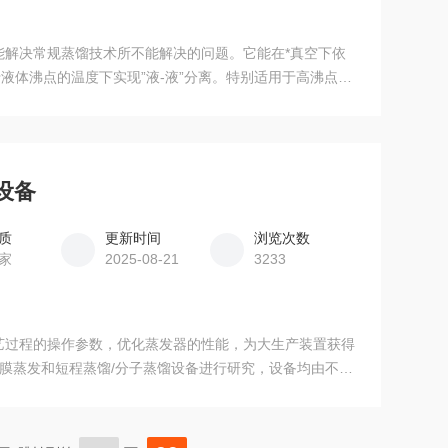
能解决常规蒸馏技术所不能解决的问题。它能在*真空下依
液体沸点的温度下实现”液-液”分离。特别适用于高沸点、
热敏性、易氧化物料的分离和提纯。 蒸发面积、内置冷凝面积 可按实际要求定制
设备
质
更新时间
浏览次数
家
2025-08-21
3233
艺过程的操作参数，优化蒸发器的性能，为大生产装置获得
薄膜蒸发和短程蒸馏/分子蒸馏设备进行研究，设备均由不锈
因此，中试型设备的单位蒸发面积效率更高，产量更大，不
的生产，能一次生产50公斤到5吨以上的产品。