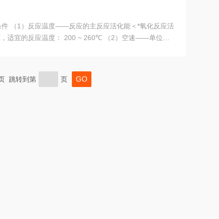
化反应活
宜的反应温度： 200 ~ 260℃ （2）空速——单位时
剂处理的物料量；也可以说是反应物料在催化剂床层停留 时
 ） 即每立方米Cat.在单位时间内所能处理的流体
末页 跳转到第
页