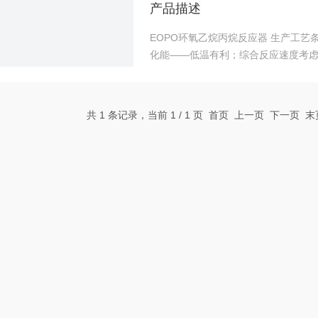
产品描述
EOPO环氧乙烷丙烷反应器 生产工艺条件 （1）反应温度——反应的主反应活化能＜*氧
化能——低温有利；综合反应速度考虑，适
间内，单位质量（或单位体积 ）催化
间的倒数。单位：m3/ h·m3（Cat.
共 1 条记录，当前 1 / 1 页 首页 上一页 下一页 