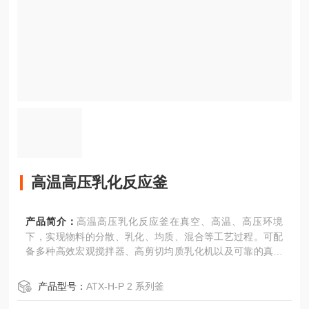
高温高压乳化反应釜
产品简介：
高温高压乳化反应釜在真空、高温、高压环境
下，实现物料的分散、乳化、均质、混合等工艺过程。可配
备多种高效宏观搅拌器、高剪切均质乳化机以及可靠的真空
密封系统和温控系统，多种传感检测系统能在实验室环境模
拟工业化生产。
产品型号：
ATX-H-P 2 系列釜