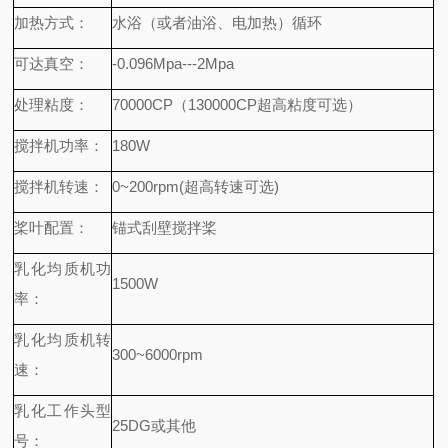
加热方式：
水浴（或者油浴、电加热）循环
可达真空：
-0.096Mpa---2Mpa
处理粘度：
70000CP（130000CP超高粘度可选）
搅拌机功率：
180W
搅拌机转速：
0~200rpm(超高转速可选)
桨叶配置：
锚式刮壁搅拌桨
乳化均质机功
1500W
率：
乳化均质机转
300~6000rpm
速：
乳化工作头型
25DG或其他
号：