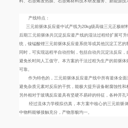
料、石墨烯发热膜、石墨烯材料技术研发服务、新能源技
产线特点：
三元前驱体反应釜
中试产线为
20kg
级高镍三元正极材
后期
三元
前驱体共沉淀反应釜
产线的湿法过程经扩展可升
统，镍锰酸锂
三元
前驱体反应釜
系统等或其他沉淀工艺的
同时，可实现远程半自动控制，包括
自动共沉淀法反应，
避免长时间人工值守
。本方案的干法过程为生产的前驱体
可靠。
作为特色的，
三元前驱体反应釜
产线中所有釜体全面
避免杂质元素对反应的干扰，能极大提升设备耐腐蚀性和
另外相对于玻璃反应釜具有坚硬不易碎的特征，各种开孔
经过流体力学模拟仿真，本方案中核心的
三元前驱
中物料能够接触充分，产物形貌均一。