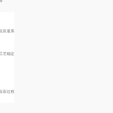
等
反应釜
系
工艺稳定
，
反应过程