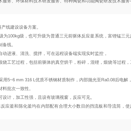
术服务、环保材料技术研发服务、特种陶瓷和功能陶瓷研发技术服务
料产线建设设备方案。
级为
100kg
级，也可升级为普通
三元
前驱体反应釜
系统，富锂锰
三元
制备线。
自动进液、清洗、搅拌，可在远程设备端实现实时监控，
煅烧工艺过程，包括前驱体的真空烘干，粉碎，混锂，煅烧等过程，
采用
5~6 mm 316 L优质
不锈钢材质制作，内部抛光至
Ra0.08
后电解
材料批次一致性。
可设计，加工性强，且设有玻璃视窗，反应可见。
体
反应釜
和
陈化釜
均在内部配有合理大小数目的挡流板和导流筒，使