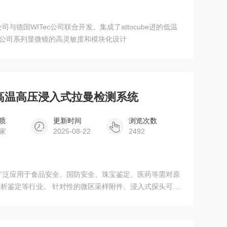
公司与德国WITec公司联合开发。集成了attocube进的低温
c公司系列显微镜的高灵敏度和模块化设计
定制高温高压浸入式拉曼检测系统
质
更新时间
浏览次数
家
2025-08-22
2492
广泛应用于食品安全、国防安全、珠宝鉴定、医药等需对原
析鉴定等行业。 针对性的微区采样附件、浸入式探头可以
化工、生物医药和制药等多种复杂场景。软件配置拉曼光谱
管理等功能。