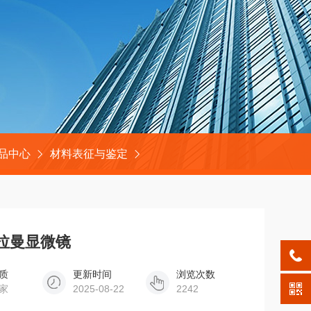
品中心
材料表征与鉴定
场拉曼显微镜
质
更新时间
浏览次数
家
2025-08-22
2242