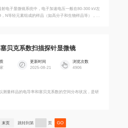
射电子显微镜系统中，电子加速电压一般在80-300 kV左
O，N等轻元素组成的样品（如高分子和生物样品等），只
图像对比度。而LVEM25采用的电子加速电压范围在10-
要对样品进行染色，即可得到很高的图像对比度
导率-塞贝克系数扫描探针显微镜
质
更新时间
浏览次数
家
2025-08-21
4906
可以测量样品的电导率和塞贝克系数的空间分布状况，是研
末页
跳转到第
页