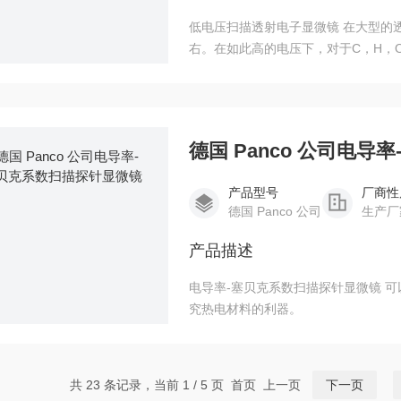
低电压扫描透射电子显微镜 在大型的透
右。在如此高的电压下，对于C，H，
有经过重元素染色操作才可以得到较好的
25 kV，较低的加速下，研究者不需
德国 Panco 公司电
产品型号
厂商性
德国 Panco 公司
生产厂
产品描述
电导率-塞贝克系数扫描探针显微镜 
究热电材料的利器。
共 23 条记录，当前 1 / 5 页 首页 上一页
下一页