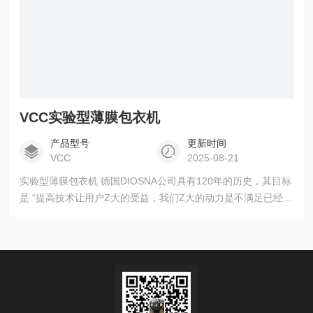
VCC实验型薄膜包衣机
产品型号
更新时间
VCC
2025-08-21
实验型薄膜包衣机 德国DIOSNA公司具有120年的历史，其目标
是 “提高技术让用户Z大的受益，我们Z大的动力是不满足已经取
得的成绩“。1911年生产出拥有技术的新型搅拌器，并应用于塑
料和医药领域；1996年开发和生产出*台流化床系统，其中包含
实验室小型摸拟设备；2000年生产颗粒包衣设备，其垂直离心
包衣技术使其包衣过程时间更短，同时保持很好的均匀性，是
其它设备*的