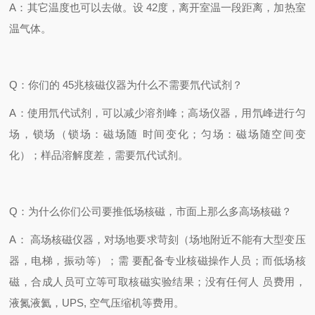
A
：其它温度也可以去做。设
42
度，离开室温一段距离，加热室
温气体。
Q
：你们的
45
兆核磁仪器为什么不需要氘代试剂？
A
：使用氘代试剂，可以减少溶剂峰；高场仪器，用氘峰进行匀
场，锁场（锁场：磁场随
时间变化；匀场：磁场随空间变
化）；样品溶解度差，需要氘代试剂。
Q
：为什么你们公司要推低场核磁，市面上那么多高场核磁？
A
：
高场核磁仪器，对场地要求苛刻（场地附近不能有大型变压
器，电梯，振动等）；需
要配备专业核磁操作人员；而低场核
磁，合成人员可立等可取核磁实验结果；没有任何人
员费用，
液氮液氦，
UPS,
空气压缩机等费用。