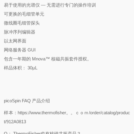
易于使用的光谱仪 — 无需进行专门的操作培训
可更换的毛细管单元
微线圈毛细管探头
脉冲序列编辑器
以太网界面
网络服务器 GUI
包含一年期的 Mnova™ 核磁共振套件授权。
样品体积： 30µL
picoSpin FAQ
产品介绍
样本：
https://www.thermofisher。。ｃｏｍ/order/catalog/produc
t/912A0813
Q
：
ThermoFisher
也有核磁共振产品？