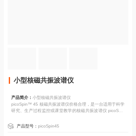
小型核磁共振波谱仪
产品简介：
小型核磁共振波谱仪
picoSpin™ 45 核磁共振波谱仪价格合理，是一台适用于科学
研究、生产过程监控或课堂教学的核磁共振波谱仪 picoSpin
45 核磁共振波谱仪占地空间仅为传统核磁共振波谱仪的一小
部分且其操作无需专业知识或培训，是化学仪器领域的真正
产品型号：
picoSpin45
突破。 经前面板接头将液体样品简单地注入到内部毛细管