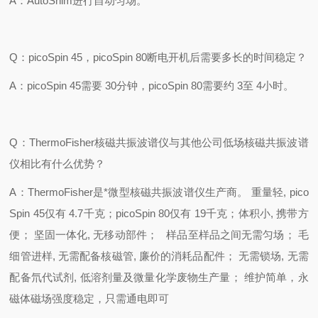
A
：
AutoShim
进行自动匀场。
Q
：
picoSpin 45
，
picoSpin 80
断电开机后需要多长的时间稳定？
A
：
picoSpin 45
需要
30
分钟，
picoSpin 80
需要约
3
至
4
小时。
Q
：
ThermoFisher
核磁共振波谱仪与其他公司低场核磁共振波谱
仪相比有什么优势？
A
：
ThermoFisher
是*微型核磁共振波谱仪生产商。
重量轻
, pico
Spin 45
仅有
4.7
千克；
picoSpin 80
仅有
19
千克；体积小
,
携带方
便；
坚固一体化
,
无移动部件；
样品至样品之间无需匀场；
毛
细管进样
,
无需配备核磁管
,
廉价的消耗品配件；
无需锁场
,
无需
配备氘代试剂
,
低溶剂量及微量化学废物生产量；
维护简单，永
磁体磁场强度稳定，只需通电即可