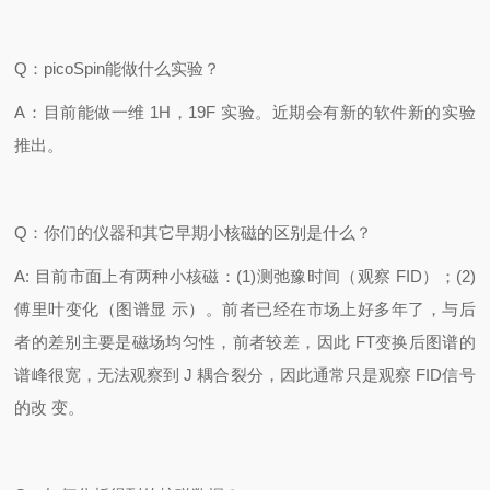
Q
：
picoSpin
能做什么实验？
A
：目前能做一维
1H
，
19F
实验。近期会有新的软件新的实验
推出。
Q
：你们的仪器和其它早期小核磁的区别是什么？
A:
目前市面上有两种小核磁：
(1)
测弛豫时间（观察
FID
）；
(2)
傅里叶变化（图谱显
示）。前者已经在市场上好多年了，与后
者的差别主要是磁场均匀性，前者较差，因此
FT
变换后图谱的
谱峰很宽，无法观察到
J
耦合裂分，因此通常只是观察
FID
信号
的改
变。